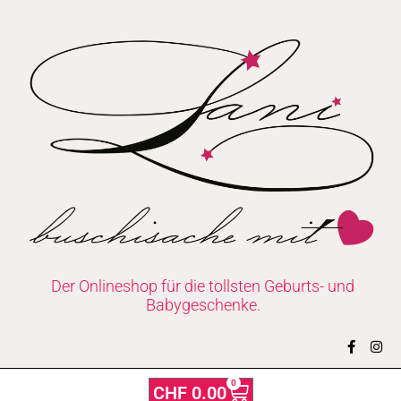
Zum
Inhalt
springen
Der Onlineshop für die tollsten Geburts- und
Babygeschenke.
F
I
a
n
c
s
e
t
0
Warenkorb
CHF
0.00
b
a