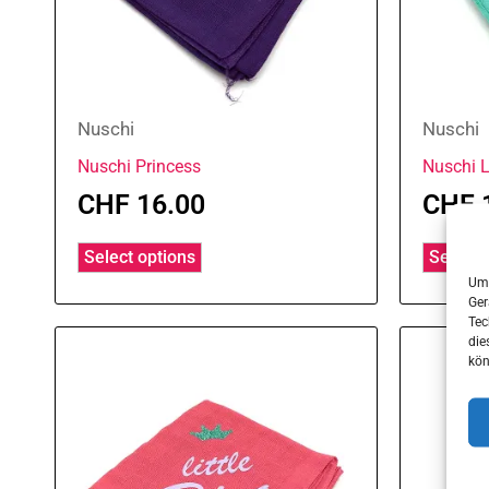
Nuschi
Nuschi
Nuschi Princess
Nuschi L
CHF
16.00
CHF
Select options
Select 
Um 
Ger
Tec
die
kön