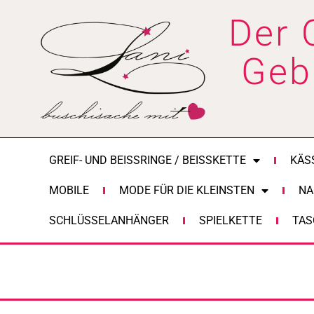
Zum
Der 
Inhalt
springen
Geb
GREIF- UND BEISSRINGE / BEISSKETTE
KÄS
MOBILE
MODE FÜR DIE KLEINSTEN
NA
SCHLÜSSELANHÄNGER
SPIELKETTE
TAS