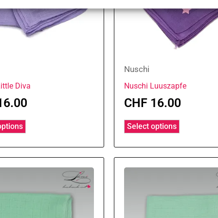
Nuschi
ittle Diva
Nuschi Luuszapfe
16.00
CHF
16.00
options
Select options