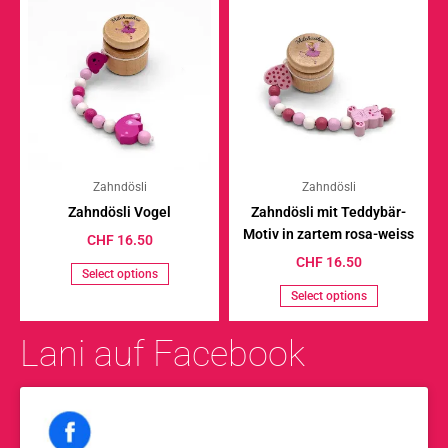
Zahndösli
Zahndösli
Zahndösli Vogel
Zahndösli mit Teddybär-
Motiv in zartem rosa-weiss
CHF
16.50
CHF
16.50
Select options
Select options
Lani auf Facebook