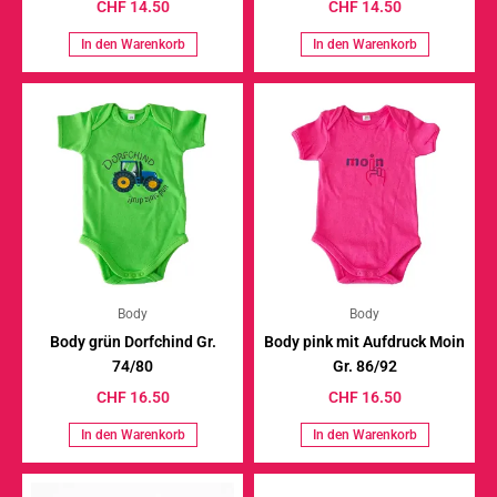
CHF
14.50
CHF
14.50
In den Warenkorb
In den Warenkorb
Body
Body
Body grün Dorfchind Gr.
Body pink mit Aufdruck Moin
74/80
Gr. 86/92
CHF
16.50
CHF
16.50
In den Warenkorb
In den Warenkorb