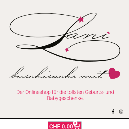
Zum
Inhalt
springen
Der Onlineshop für die tollsten Geburts- und
Babygeschenke.
F
I
a
n
c
s
e
t
0
Warenkorb
CHF
0.00
b
a