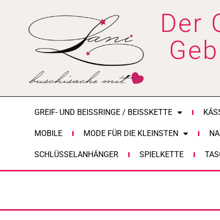
Zum
Der 
Inhalt
springen
Geb
GREIF- UND BEISSRINGE / BEISSKETTE
KÄS
MOBILE
MODE FÜR DIE KLEINSTEN
NA
SCHLÜSSELANHÄNGER
SPIELKETTE
TAS