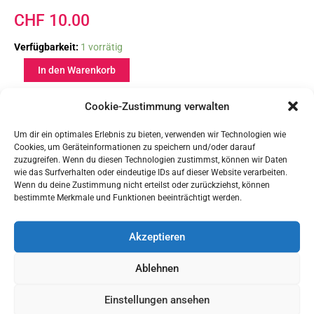
CHF
10.00
Traubenkern-
Verfügbarkeit:
1 vorrätig
Kissen
In den Warenkorb
«Wal»
Menge
Cookie-Zustimmung verwalten
Ähnliche Produkte
Um dir ein optimales Erlebnis zu bieten, verwenden wir Technologien wie
Cookies, um Geräteinformationen zu speichern und/oder darauf
zuzugreifen. Wenn du diesen Technologien zustimmst, können wir Daten
wie das Surfverhalten oder eindeutige IDs auf dieser Website verarbeiten.
Wenn du deine Zustimmung nicht erteilst oder zurückziehst, können
bestimmte Merkmale und Funktionen beeinträchtigt werden.
Akzeptieren
Ablehnen
Traubenkernkissen
Traubenkernkissen
Einstellungen ansehen
Ersatzbezug «Sterne»
Ersatzbezug «Regenbogen»