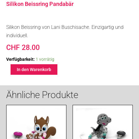
Silikon Beissring Pandabär
Silikon Beissring von Lani Buschisache. Einzigartig und
individuell.
CHF
28.00
Silikon
Verfügbarkeit:
1 vorrätig
Beissring
In den Warenkorb
Pandabär
Menge
Ähnliche Produkte