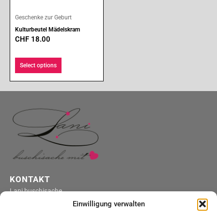
Geschenke zur Geburt
Kulturbeutel Mädelskram
CHF
18.00
Select options
KONTAKT
Lani buschisache
4316 Hellikon
Einwilligung verwalten
kontakt@lani-buschisache.ch