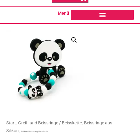
o
g
o
r
k
a
Menü
-
m
f
Start
Greif- und Beissringe / Beisskette
Beissringe aus
/
/
Silikon
/ Silikon Beissring Pandabär