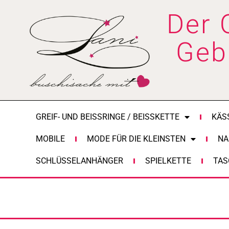
Zum
Der 
Inhalt
springen
Geb
GREIF- UND BEISSRINGE / BEISSKETTE
KÄS
MOBILE
MODE FÜR DIE KLEINSTEN
NA
SCHLÜSSELANHÄNGER
SPIELKETTE
TAS