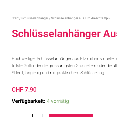
Start
/
Schlüsselanhänger
/ Schlüsselanhänger aus Filz «beschte Opi»
Schlüsselanhänger Aus
Hochwertiger Schlüsselanhänger aus Filz mit individueller 
tollste Gotti oder die grossartigsten Grosseltern oder die a
Stilvoll, langlebig und mit praktischem Schlüsselring.
CHF
7.90
Schlüsselanhänger
Verfügbarkeit:
4 vorrätig
aus
Filz
«beschte