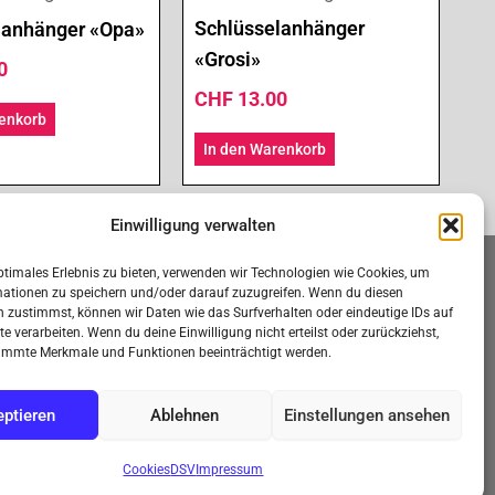
Schlüsselanhänger
lanhänger «Opa»
«Grosi»
0
CHF
13.00
renkorb
In den Warenkorb
Einwilligung verwalten
ptimales Erlebnis zu bieten, verwenden wir Technologien wie Cookies, um
MENÜ
mationen zu speichern und/oder darauf zuzugreifen. Wenn du diesen
 zustimmst, können wir Daten wie das Surfverhalten oder eindeutige IDs auf
Über uns
te verarbeiten. Wenn du deine Einwilligung nicht erteilst oder zurückziehst,
arung
Einkaufen
immte Merkmale und Funktionen beeinträchtigt werden.
Versandkosten
Impressum
ptieren
Ablehnen
Einstellungen ansehen
Sicherheit & Qualität
Rückerstattungen
Cookies
DSV
Impressum