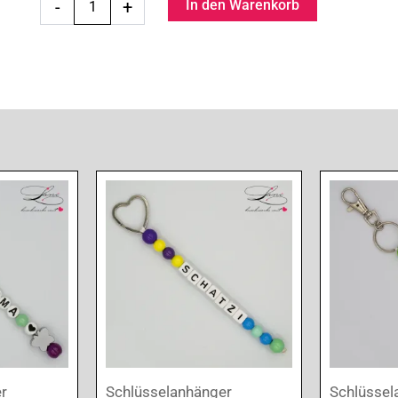
-
+
In den Warenkorb
Opi»
Menge
r
Schlüsselanhänger
Schlüssel