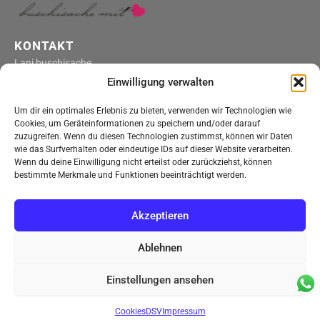
KONTAKT
Lani buschisache
4316 Hellikon
Einwilligung verwalten
kontakt@lani-buschisache.ch
Um dir ein optimales Erlebnis zu bieten, verwenden wir Technologien wie
ÖFFNUNGSZEITEN
Cookies, um Geräteinformationen zu speichern und/oder darauf
Montag bis Freitag
zuzugreifen. Wenn du diesen Technologien zustimmst, können wir Daten
wie das Surfverhalten oder eindeutige IDs auf dieser Website verarbeiten.
nach telefonischer Vereinbarung
Wenn du deine Einwilligung nicht erteilst oder zurückziehst, können
Onlineshop
bestimmte Merkmale und Funktionen beeinträchtigt werden.
Einkaufen rund um die Uhr
MENÜ
Akzeptieren
Über uns
Einkaufen
Ablehnen
Versandkosten
Impressum
Einstellungen ansehen
Sicherheit & Qualität
Rückerstattungen
Cookies
DSV
Impressum