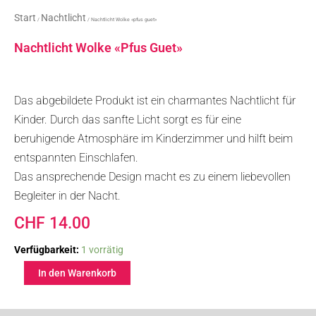
Start
Nachtlicht
/
/ Nachtlicht Wolke «pfus guet»
Nachtlicht Wolke «pfus Guet»
Das abgebildete Produkt ist ein charmantes Nachtlicht für
Kinder. Durch das sanfte Licht sorgt es für eine
beruhigende Atmosphäre im Kinderzimmer und hilft beim
entspannten Einschlafen.
Das ansprechende Design macht es zu einem liebevollen
Begleiter in der Nacht.
CHF
14.00
Nachtlicht
Verfügbarkeit:
1 vorrätig
Wolke
In den Warenkorb
«pfus
guet»
Menge