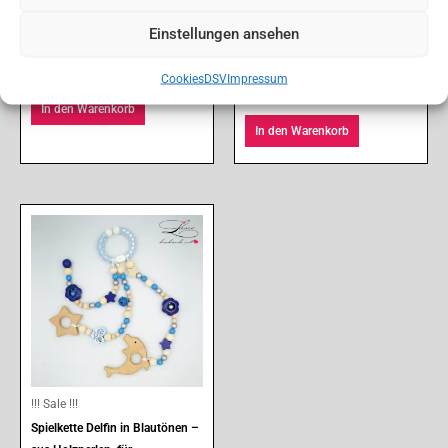
Kinderwagenkette Anker aus
Kinderwagenkette Stern aus
Einstellungen ansehen
Holz in Grüntönen
Holz in Blautönen – Mit Clip |
CHF
39.00
CHF
31.20
Handgemacht
CHF
45.50
CHF
36.40
Cookies
DSV
Impressum
In den Warenkorb
In den Warenkorb
Ursprünglicher
Aktueller
Preis
Preis
war:
ist:
CHF 41.00
CHF 32.80.
!!! Sale !!!
Spielkette Delfin in Blautönen –