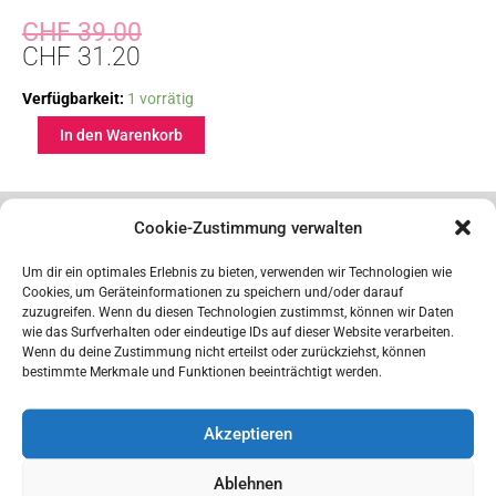
Ursprünglicher
Aktueller
CHF
39.00
Preis
Preis
CHF
31.20
war:
ist:
Kinderwagenkette
Verfügbarkeit:
1 vorrätig
CHF 39.00
CHF 31.20.
«Anker»
In den Warenkorb
Menge
Ähnliche Produkte
Cookie-Zustimmung verwalten
Ursprünglicher
Aktueller
Ursprünglicher
Aktuelle
Um dir ein optimales Erlebnis zu bieten, verwenden wir Technologien wie
Preis
Preis
Preis
Preis
Cookies, um Geräteinformationen zu speichern und/oder darauf
zuzugreifen. Wenn du diesen Technologien zustimmst, können wir Daten
war:
ist:
war:
ist:
wie das Surfverhalten oder eindeutige IDs auf dieser Website verarbeiten.
CHF 39.00
CHF 31.20.
CHF 45.50
CHF 36.
Wenn du deine Zustimmung nicht erteilst oder zurückziehst, können
bestimmte Merkmale und Funktionen beeinträchtigt werden.
Akzeptieren
Ablehnen
!!! Sale !!!
!!! Sale !!!