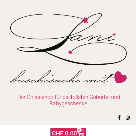
Zum
Inhalt
springen
Der Onlineshop für die tollsten Geburts- und
Babygeschenke.
F
I
a
n
c
s
e
t
0
Warenkorb
CHF
0.00
b
a