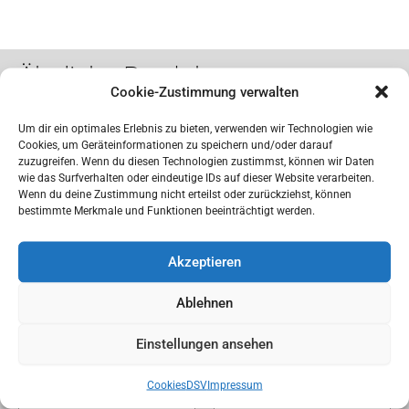
Ähnliche Produkte
Cookie-Zustimmung verwalten
Um dir ein optimales Erlebnis zu bieten, verwenden wir Technologien wie
Cookies, um Geräteinformationen zu speichern und/oder darauf
zuzugreifen. Wenn du diesen Technologien zustimmst, können wir Daten
wie das Surfverhalten oder eindeutige IDs auf dieser Website verarbeiten.
Wenn du deine Zustimmung nicht erteilst oder zurückziehst, können
bestimmte Merkmale und Funktionen beeinträchtigt werden.
Akzeptieren
Kundenaufträge
Kundenaufträge
Ablehnen
Geschenkset «Body & Co.»
Mutterpass-Hülle
CHF
29.95
Einstellungen ansehen
Weiterlesen
In den Warenkorb
Cookies
DSV
Impressum