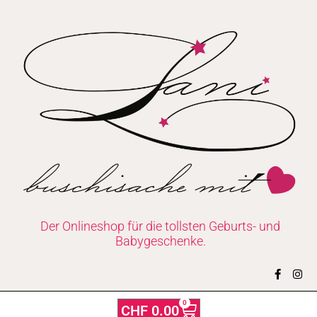
Zum
Inhalt
springen
Der Onlineshop für die tollsten Geburts- und
Babygeschenke.
F
I
a
n
c
s
e
t
0
Warenkorb
CHF
0.00
b
a