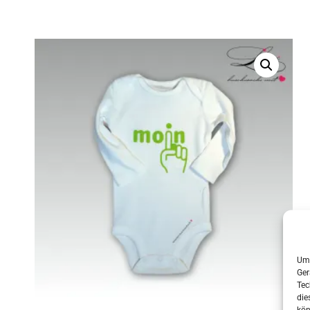
Um 
Ger
Tec
die
kön