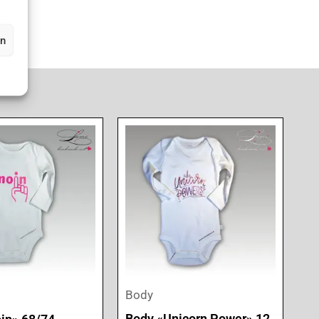
en
Body
Body «Unicorn Power» 12