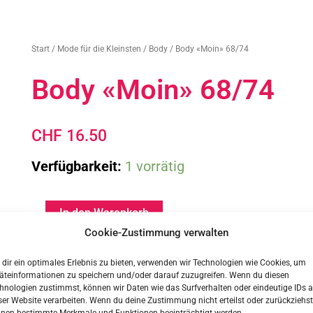
Start
/
Mode für die Kleinsten
/
Body
/ Body «Moin» 68/74
Body «Moin» 68/74
CHF
16.50
Body
Verfügbarkeit:
1 vorrätig
«Moin»
68/74
Menge
In den Warenkorb
Cookie-Zustimmung verwalten
dir ein optimales Erlebnis zu bieten, verwenden wir Technologien wie Cookies, um
äteinformationen zu speichern und/oder darauf zuzugreifen. Wenn du diesen
hnologien zustimmst, können wir Daten wie das Surfverhalten oder eindeutige IDs a
ser Website verarbeiten. Wenn du deine Zustimmung nicht erteilst oder zurückziehst
nen bestimmte Merkmale und Funktionen beeinträchtigt werden.