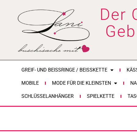
Zum
Der 
Inhalt
springen
Geb
GREIF- UND BEISSRINGE / BEISSKETTE
KÄS
MOBILE
MODE FÜR DIE KLEINSTEN
NA
SCHLÜSSELANHÄNGER
SPIELKETTE
TAS