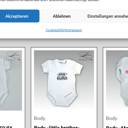
Akzeptieren
Ablehnen
Einstellungen anseh
Cookies
DSV
Impressum
Body
Body
Body «little brother»