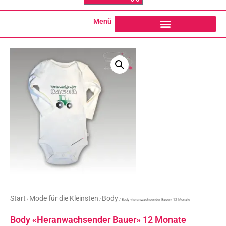
o
g
o
r
k
a
Menü
-
m
f
Start
Mode für die Kleinsten
Body
/
/
/ Body «heranwachsender Bauer» 12 Monate
Body «heranwachsender Bauer» 12 Monate