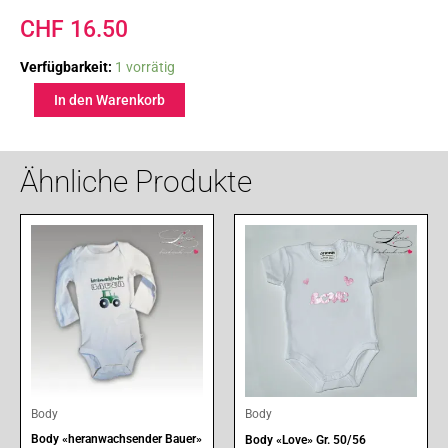
CHF
16.50
Body
Verfügbarkeit:
1 vorrätig
«heranwachsender
In den Warenkorb
Bauer»
12
Monate
Menge
Ähnliche Produkte
Body
Body
Body «heranwachsender Bauer»
Body «Love» Gr. 50/56