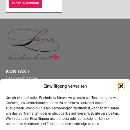
In den Warenkorb
KONTAKT
Lani buschisache
4316 Hellikon
Einwilligung verwalten
kontakt@lani-buschisache.ch
Um dir ein optimales Erlebnis zu bieten, verwenden wir Technologien wie
ÖFFNUNGSZEITEN
Cookies, um Geräteinformationen zu speichern und/oder darauf
Montag bis Freitag
zuzugreifen. Wenn du diesen Technologien zustimmst, können wir Daten
wie das Surfverhalten oder eindeutige IDs auf dieser Website verarbeiten.
nach telefonischer Vereinbarung
Wenn du deine Einwilligung nicht erteilst oder zurückziehst, können
Onlineshop
bestimmte Merkmale und Funktionen beeinträchtigt werden.
Einkaufen rund um die Uhr