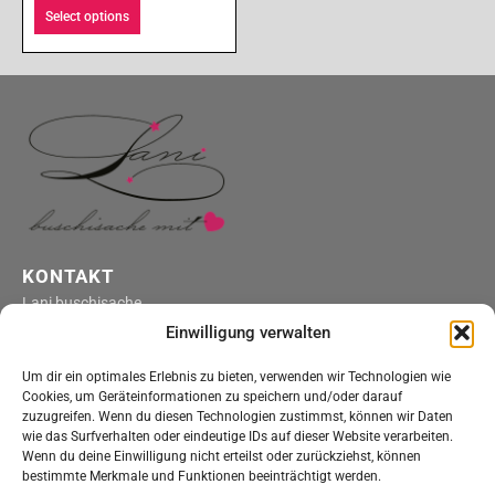
Select options
KONTAKT
Lani buschisache
4316 Hellikon
Einwilligung verwalten
kontakt@lani-buschisache.ch
Um dir ein optimales Erlebnis zu bieten, verwenden wir Technologien wie
ÖFFNUNGSZEITEN
Cookies, um Geräteinformationen zu speichern und/oder darauf
Montag bis Freitag
zuzugreifen. Wenn du diesen Technologien zustimmst, können wir Daten
wie das Surfverhalten oder eindeutige IDs auf dieser Website verarbeiten.
nach telefonischer Vereinbarung
Wenn du deine Einwilligung nicht erteilst oder zurückziehst, können
Onlineshop
bestimmte Merkmale und Funktionen beeinträchtigt werden.
Einkaufen rund um die Uhr