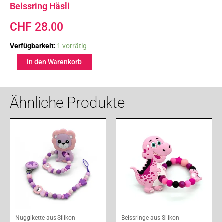
Beissring Häsli
CHF
28.00
Beissring
Verfügbarkeit:
1 vorrätig
Häsli
In den Warenkorb
Menge
Ähnliche Produkte
Nuggikette aus Silikon
Beissringe aus Silikon