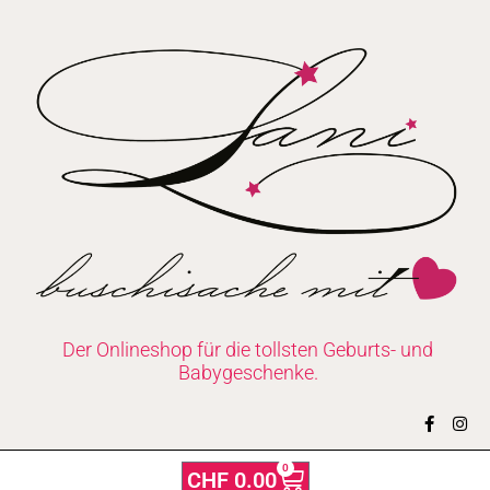
Zum
Inhalt
springen
Der Onlineshop für die tollsten Geburts- und
Babygeschenke.
F
I
a
n
c
s
e
t
0
Warenkorb
CHF
0.00
b
a