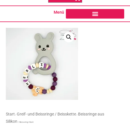
o
g
o
r
k
a
Menü
-
m
f
Start
Greif- und Beissringe / Beisskette
Beissringe aus
/
/
Silikon
/ Beissring Häsli