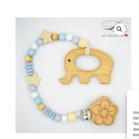
Um 
Ger
Tec
die
kön