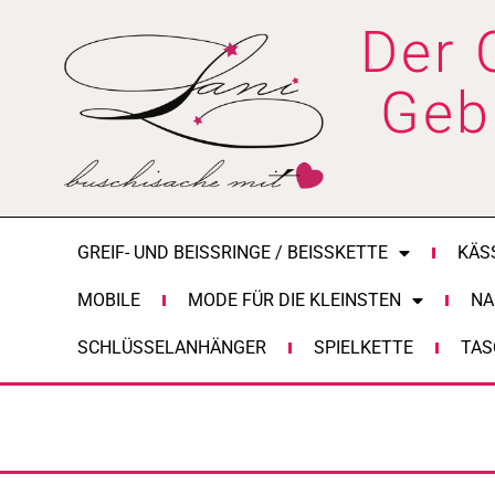
Zum
Der 
Inhalt
springen
Geb
GREIF- UND BEISSRINGE / BEISSKETTE
KÄS
MOBILE
MODE FÜR DIE KLEINSTEN
NA
SCHLÜSSELANHÄNGER
SPIELKETTE
TAS