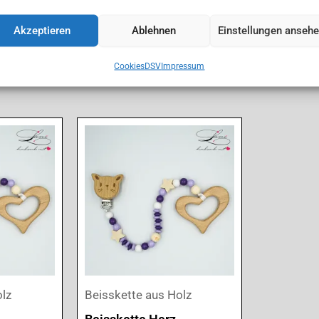
Akzeptieren
Ablehnen
Einstellungen anseh
Cookies
DSV
Impressum
olz
Beisskette aus Holz