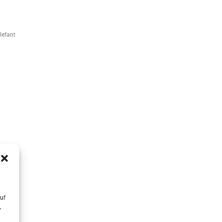
lefant
uf
,