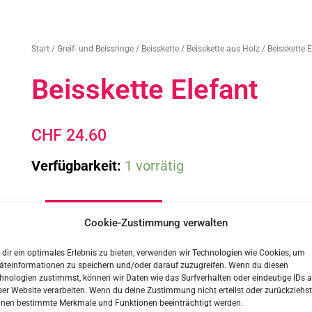
Start
/
Greif- und Beissringe / Beisskette
/
Beisskette aus Holz
/ Beisskette E
Beisskette Elefant
CHF
24.60
Beisskette
Verfügbarkeit:
1 vorrätig
Elefant
Menge
In den Warenkorb
Cookie-Zustimmung verwalten
dir ein optimales Erlebnis zu bieten, verwenden wir Technologien wie Cookies, um
äteinformationen zu speichern und/oder darauf zuzugreifen. Wenn du diesen
hnologien zustimmst, können wir Daten wie das Surfverhalten oder eindeutige IDs a
ser Website verarbeiten. Wenn du deine Zustimmung nicht erteilst oder zurückziehst
nen bestimmte Merkmale und Funktionen beeinträchtigt werden.