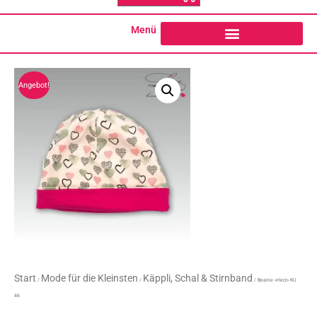
o
g
o
r
k
a
Menü
-
m
f
Angebot!
Start
Mode für die Kleinsten
Käppli, Schal & Stirnband
/
/
/ Beanie «Herz» KU
46