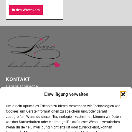
In den Warenkorb
KONTAKT
Lani buschisache
4316 Hellikon
Einwilligung verwalten
kontakt@lani-buschisache.ch
Um dir ein optimales Erlebnis zu bieten, verwenden wir Technologien wie
ÖFFNUNGSZEITEN
Cookies, um Geräteinformationen zu speichern und/oder darauf
Montag bis Freitag
zuzugreifen. Wenn du diesen Technologien zustimmst, können wir Daten
wie das Surfverhalten oder eindeutige IDs auf dieser Website verarbeiten.
nach telefonischer Vereinbarung
Wenn du deine Einwilligung nicht erteilst oder zurückziehst, können
Onlineshop